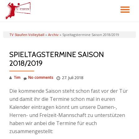
TO
Skip
to
NA
content
TV Staufen Volleyball
»
Archiv
»
Spieltagstermine Saison 2018/2019
SPIELTAGSTERMINE SAISON
2018/2019
Tim
No comments
27. Juli 2018
Die kommende Saison steht schon fast vor der Tür
und damit ihr die Termine schon mal in euren
Kalender eintragen könnt um unsere Damen-,
Herren- und Freizeit-Mannschaft zu unterstützen
haben wir anbei die Termine für euch
zusammengestellt: