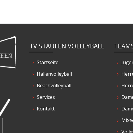
TV STAUFEN VOLLEYBALL
TEAM
Startseite
Juge
Hallenvolleyball
Herr
Beachvolleyball
Herr
Services
Dame
Kontakt
Dame
Mixe
Volle