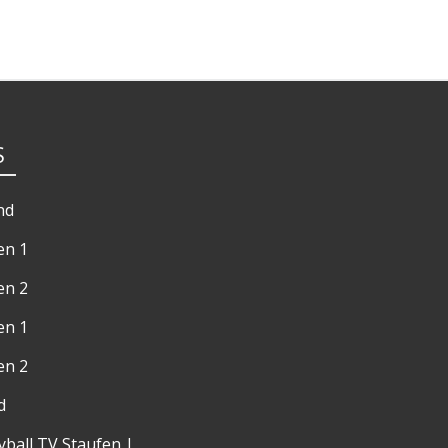
S
nd
en 1
en 2
n 1
n 2
d
yball TV Staufen |