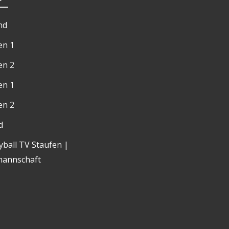
nd
en 1
en 2
n 1
n 2
d
yball TV Staufen |
mannschaft