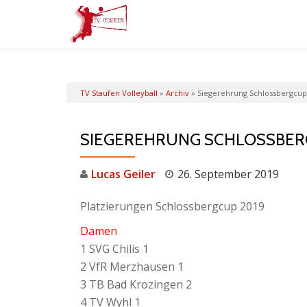
Skip
to
content
TV Staufen Volleyball
»
Archiv
»
Siegerehrung Schlossbergcup
SIEGEREHRUNG SCHLOSSBER
Lucas Geiler
26. September 2019
Platzierungen Schlossbergcup 2019
Damen
1 SVG Chilis 1
2 VfR Merzhausen 1
3 TB Bad Krozingen 2
4 TV Wyhl 1