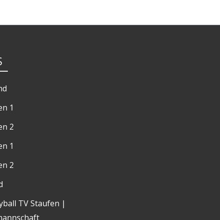
S
nd
en 1
en 2
n 1
n 2
d
yball TV Staufen |
mannschaft