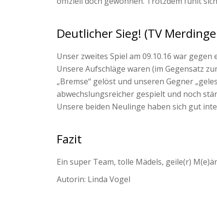
offiziell doch gewonnen. Trotzdem fühlt sic
Deutlicher Sieg! (TV Merdinge
Unser zweites Spiel am 09.10.16 war gegen e
Unsere Aufschläge waren (im Gegensatz zum e
„Bremse“ gelöst und unseren Gegner „gelese
abwechslungsreicher gespielt und noch stärk
Unsere beiden Neulinge haben sich gut int
Fazit
Ein super Team, tolle Mädels, geile(r) M(e)ä
Autorin: Linda Vogel