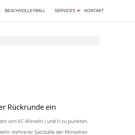
BEACHVOLLEYBALL
SERVICES
KONTAKT
der Rückrunde ein
 von VC Minseln I und II zu punkten.
bwehr mehrerer Satzbälle der Minselner