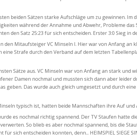
sten beiden Sätzen starke Aufschläge um zu gewinnen. Im d
igkeiten während der Annahme und Abwehr, Probleme das Sp
ten den Satz 25:23 für sich entscheiden. Erster 3:0 Sieg in 
den Mitaufsteiger VC Minseln I. Hier war von Anfang an kla
 eine Strafe durch den Verband auf dem letzten Tabellenpla
hsten Sätze aus. VC Minseln war von Anfang an stark und wi
taufener Damen nochmal und mussten sich dann aber leider d
gas geben. Das wurde auch gleich umgesetzt und durch eine
nseln typisch ist, hatten beide Mannschaften ihre Auf und 
rde es nochmal richtig spannend. Der TV Staufen hatte die 
ht verwerten. So blieb es aber nochmal spannend, bis die 
ient für sich entscheiden konnten, denn... HEIMSPIEL SIEGE 