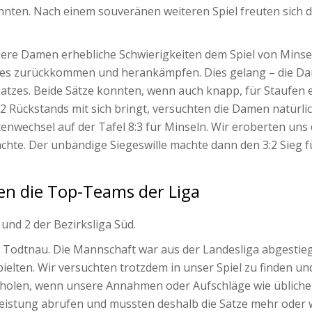
konnten. Nach einem souveränen weiteren Spiel freuten sich
sere Damen erhebliche Schwierigkeiten dem Spiel von Mins
 es zurückkommen und herankämpfen. Dies gelang – die Dam
 Satzes. Beide Sätze konnten, wenn auch knapp, für Staufen
2 Rückstands mit sich bringt, versuchten die Damen natürlic
enwechsel auf der Tafel 8:3 für Minseln. Wir eroberten uns 
rachte. Der unbändige Siegeswille machte dann den 3:2 Sieg
en die Top-Teams der Liga
und 2 der Bezirksliga Süd.
 Todtnau. Die Mannschaft war aus der Landesliga abgestieg
ielten. Wir versuchten trotzdem in unser Spiel zu finden und
tz holen, wenn unsere Annahmen oder Aufschläge wie üblic
Leistung abrufen und mussten deshalb die Sätze mehr oder 