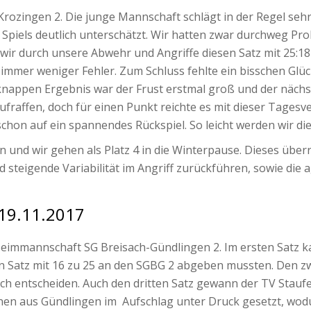
Krozingen 2. Die junge Mannschaft schlägt in der Regel se
s Spiels deutlich unterschätzt. Wir hatten zwar durchweg 
ir durch unsere Abwehr und Angriffe diesen Satz mit 25:18
 immer weniger Fehler. Zum Schluss fehlte ein bisschen Glü
knappen Ergebnis war der Frust erstmal groß und der nächste
ufraffen, doch für einen Punkt reichte es mit dieser Tagesv
 schon auf ein spannendes Rückspiel. So leicht werden wir d
en und wir gehen als Platz 4 in die Winterpause. Dieses üb
d steigende Variabilität im Angriff zurückführen, sowie die
m 19.11.2017
e Heimmannschaft SG Breisach-Gündlingen 2. Im ersten Satz 
sten Satz mit 16 zu 25 an den SGBG 2 abgeben mussten. Den 
sich entscheiden. Auch den dritten Satz gewann der TV Staufe
en aus Gündlingen im Aufschlag unter Druck gesetzt, wod